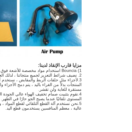
مزايا قارب الإنقاذ لدينا:
1) Bouncia استخدام مواد مخصصة للأشعة فوق البنفسجية والحرارة تجعل عمر القارب القابل للنفخ.
2. نضيف شرائط التعزيز لجميع منتجاتنا ، لذلك العناصر لديها محكم جيد وأكثر دواما.
3.لأجزاء مثل حلقات الربط والمقابض ، نستخدم آلة اللحام الكبيرة عالية التردد للحام على
المنتجات بدلاً من الغراء باليد ، يتم دمج الأجزاء
مستقرة للغاية ولن تقشر.
4.نقوم بتثبيت صمام تخفيف الهواء عالي الجودة المصنوع في قاربنا ، بحيث يمكن للعناصر إطلاق الهواء إلى بر الأمان
المستوى تلقائيًا عندما يصبح الجو حارًا في الظهر.
5.نحن نستخدم آلة القطع التلقائي لقطع المواد ، وخطوط القطع مستقيمة 100٪ والدقة
عالية ، معظم المنافسين يستخدمون قطع اليد.