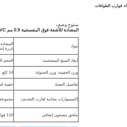
ء
قوارب الطوافات
,
منتوج وصف
المضادة للأشعة فوق البنفسجية 0.9 مم PVC القماش المشمع نفخ قارب الانقاذ للبيع
مواد
غرزة إس
أبعاد المنتج المتضخمة:
الحجم الخارجي:
وزن الحقيبة، وزن الحمولة:
14 كلغ
تفاصيل التعبئة:
حقيبة قما
إكسسوارات مجانية لقارب التجديف:
مجموعة تثب
ملحق مشحون إضافي
110 فولت أو 220 فولت 680 واط منفاخ الهواء