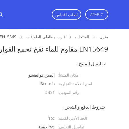
ARABIC
اطلب اقتباس
منزل
المنتجات
قارب مطاطي الطوافات
EN15649 مقاوم للماء نفخ تجمع القوارب / نفخ قارب الانقاذ
EN15649 مقاوم للماء نفخ تجمع القوارب / نفخ قارب الانقاذ
تفاصيل المنتج:
مكان المنشأ:
الصين قوانغتشو
اسم العلامة التجارية:
Bouncia
رقم الموديل:
DB31
شروط الدفع والشحن:
الحد الأدنى لكمية:
1pc
تفاصيل التغليف:
pvc حقيبة