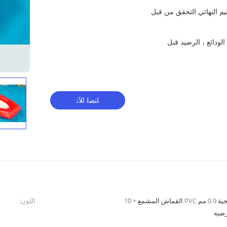
تسليم النهائي التحقق من قبل
t / t ، بطاقة الائتمان أو l / c (45٪ الودائع ، الرصيد قبل
ﺎﺘﺼﻟ ﺍﻶﻧ
المضادة للأشعة فوق البنفسجية 0.9 مم PVC القماش المشمع + 10
اللون:
رضية