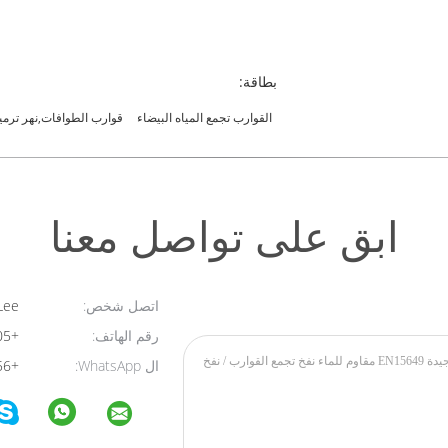
بطاقة:
القوارب تجمع المياه البيضاء
قوارب الطوافات,نهر ترم
ابق على تواصل معنا
اتصل شخص:
Miss.Laura Lee
رقم الهاتف:
+8613710627905
ال WhatsApp:
+8613539844456