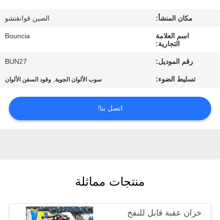
في
مكان المنشأ:
الصين قوانغتشو
المعمل
اسم العلامة
Bouncia
التجارية:
مراقبة
رقم الموديل:
BUN27
الجودة
تسليط الضوء:
,
سوب الألوان الجوية
وقود السفن الألوان
اتصل
اتصل بنا!
بنا
اطلب
اقتباس
منتجات مماثلة
خريطة
خزان عقبة قابل للنفخ
الموقع