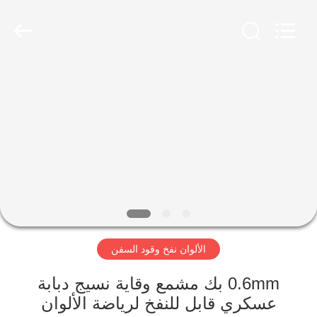
Guangzhou
Bouncia
Inflatables
Factory.
All
Rights
Reserved.
مسكن
منتجات
أشرطة
فيديو
معلومات
الألوان نفخ وقود السفن
عنا
0.6mm بك مشمع وقاية نسيج دبابة
جولة
عسكري قابل للنفخ لرياضة الألوان