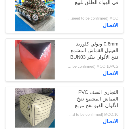
في الهواء الطلق للبيع
PRIVACY
USD 365- 446/piece ( price just for reference, detailed prices need to be confirmed) MOQ:حاسب شخصي 1
POLICY
الاتصال
0.6mm وبولي كلوريد
الفينيل القماش المشمع
نفخ الألوان بنكر BUN03
للألوان الرياضة
USD68-85/piece( price just for reference, detailed prices need to be confirmed) MOQ:10PCS (يستطيع كنت شكل مختلف يضمّ معا)
الاتصال
التجاري الصف PVC
القماش المشمع نفخ
الألوان القبو نفخ مربع
USD88-107/piece( price just for reference, detailed prices need to be confirmed) MOQ:10 قطعة (يمكن أن تكون أشكال مختلفة مجتمعة معًا)
الاتصال