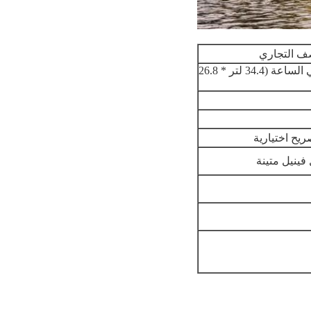
10.5 مل * 8.17 ميجا واط * 3.3 مللي أمبير في الساعة (34.4 لتر * 26.8
يح اختيارية
فينيل متينة