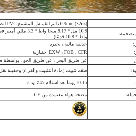
0.9mm (32oz) دائم القماش المشمع PVC الصف التجاري
لمتضخمة:
واط * 10.8 قدمًا)
:
حديقة مائية ، بحيرة
EXW ، FOB ، CFR اختيارية
:
عن طريق البحر ، عن طريق الجو ، بواسطة صر
ة:
طقم تثبيت (مادة التثبيت والغراء) وحقيبة نقل 
10-15 يوما بعد استلام 45٪ إيداع
ملة:
مضخة هواء معتمدة من CE