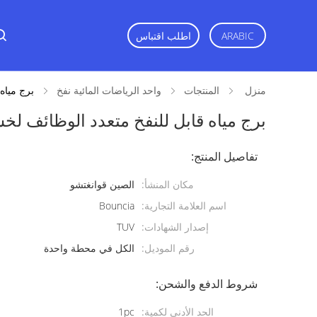
ARABIC
اطلب اقتباس
منزل
المنتجات
واحد الرياضات المائية نفخ
برج مياه 
برج مياه قابل للنفخ متعدد الوظائف لخشب ال
تفاصيل المنتج:
مكان المنشأ:
الصين قوانغتشو
اسم العلامة التجارية:
Bouncia
إصدار الشهادات:
TUV
رقم الموديل:
الكل في محطة واحدة
شروط الدفع والشحن:
الحد الأدنى لكمية:
1pc