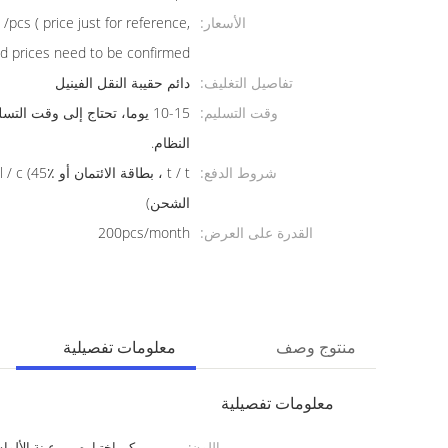
الأسعار:
cs ( price just for reference,
ed prices need to be confirmed）
تفاصيل التغليف:
دائم حقيبة النقل الفينيل
وقت التسليم:
10-15 يوما، تحتاج إلى وقت ال
النظام.
شروط الدفع:
الشحن)
القدرة على العرض:
200pcs/month
منتوج وصف
معلومات تفصيلية
معلومات تفصيلية
اللون:
يمكن اختياره من عينة الألوا