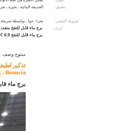
تطبيق:
الحديقة المائية ، بحيرة ، بحر 
شروط الشحن:
بحرا ، جوا ، بواسطة صريحة ا
برج ماء قابل للنفخ متعدد
إبراز:
برج ماء قابل للنفخ PVC 0.9 مم
منتوج وصف
تذكير لطيف
Bouncia ، إذا وجدتها على موقع مورد آخر ، فهذه نسخة.
برج ماء قابل لل