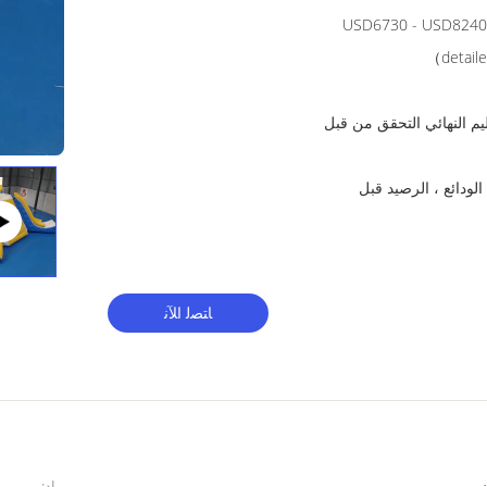
USD6730 - USD8240 /p
detail
تسليم النهائي التحقق من قبل
t / t ، بطاقة الائتمان أو l / c (45٪ الودائع ، الرصيد قبل
ﺎﺘﺼﻟ ﺍﻶﻧ
ن
مواد: