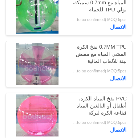
المياه مع 0.7mm سميكة،
بولي TPU للحمام
PRIVACY
USD237-290/piece( price just for reference, detailed prices need to be confirmed) MOQ:5pcs
POLICY
الاتصال
0.7MM TPU نفخ الكرة
المشي المياه مع مقبض
لينة للألعاب المائية
USD210-300/piece( price just for reference, detailed prices need to be confirmed) MOQ:5pcs
الاتصال
PVC نفخ المياه الكرة،
أطفال أو البالغين المياه
فقاعة الكرة لبركة
USD130-168/piece( price just for reference, detailed prices need to be confirmed) MOQ:5pcs
الاتصال