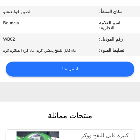
في
مكان المنشأ:
الصين قوانغتشو
المعمل
اسم العلامة
Bouncia
التجارية:
مراقبة
رقم الموديل:
WB02
الجودة
تسليط الضوء:
,
ماء قابل للنفخ يمشي كرة
ماء كرة الطائرة كرة
اتصل
اتصل بنا!
بنا
اطلب
اقتباس
منتجات مماثلة
خريطة
كبيرة قابل للنفخ ووكر
الموقع