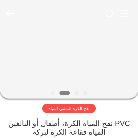
Guangzhou
Bouncia
Inflatables
Factory.
All
Rights
Reserved.
مسكن
منتجات
أشرطة
فيديو
معلومات
نفخ الكرة المشي المياه
عنا
PVC نفخ المياه الكرة، أطفال أو البالغين
جولة
المياه فقاعة الكرة لبركة