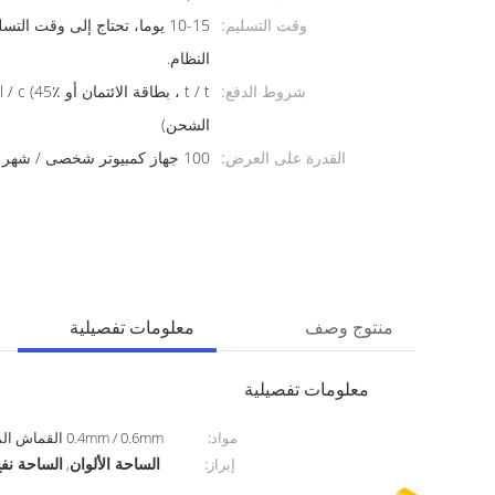
وقت التسليم:
10-15 يوما، تحتاج إلى وقت ال
النظام.
شروط الدفع:
الشحن)
القدرة على العرض:
100 جهاز كمبيوتر شخصى / شهر
منتوج وصف
معلومات تفصيلية
معلومات تفصيلية
مواد:
0.4mm / 0.6mm القماش المشمع PVC
الساحة الألوان
الساحة نف
إبراز:
,