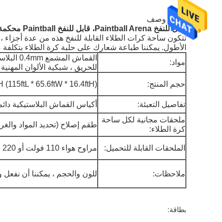
منتوج وصف
قابل للنفخ Paintball Arena، قابل للنفخ Paintball محكمة لرياضة لعبة
تتكون ساحة كرات الطلاء القابلة للنفخ هذه من عدة أجزاء ، ي
الأطول.
يمكننا طباعة شعارك على حلبة كرة الطلاء بتكلفة م
القماش ال
مواد:
للحريق ، شبكية الألوان المهنية
حجم المنتج:
115ftL * 65.6ftW * 16.4ftH)
تفاصيل التعبئة:
أكياس القماش البلاستيكية دائم
ملحقات مجانية لكل ساحة
طقم إصلاح (تحديد المواد والغراء
كرة الطلاء:
الملحقات القابلة للتحميل:
مراوح هواء 110 فولت أو 220 فولت
ملاحظات:
للون والحجم ، يمكننا أن نفعل و
بطاقة: