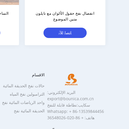
نفخ الألوان الساحة للبيع
خي
ﺎﺘﺼﻟ ﺍﻶﻧ
الاقسام
حالات نفخ الحديقة المائية
البريد الإلكتروني:
الترامبولين نفخ المياه
export@bounica.com.cn
واحد الرياضات المائية نفخ
سكايب:نطاطة قابلة للنفخ
الحديقة المائية نفخ
Whatsapp: + 86-13539844456
هاتف: + 86-020-36548026