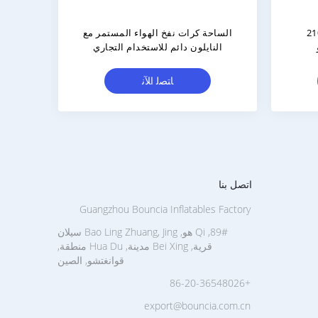
انفصال نفخ حقول الألوان مع نايلون
متين الموضوع
للنش
ﺎﺘﺼﻟ ﺍﻶﻧ
اتصل بنا
Guangzhou Bouncia Inflatables Factory
89#, Qi هو, Bao Ling Zhuang, Jing سيلان
قرية, Bei Xing مدينة, Hua Du منطقة,
قوانغتشو, الصين
+86-20-36548026
export@bouncia.com.cn