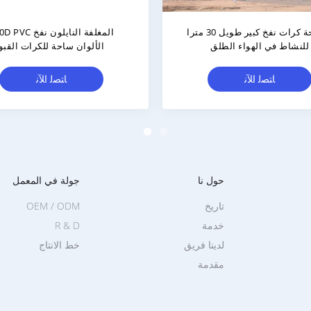
مة نفخ كبيرة للبيع
30mL * 18mW * 8mH محكم نفخ
الألوان الميدان للبيع
ﺎﺘﺼﻟ ﺍﻶﻧ
ﺎﺘﺼﻟ ﺍﻶﻧ
حول نا
جولة في المعمل
تاريخ
OEM / ODM
خدمة
R & D
لدينا فريق
خط الانتاج
مقدمة