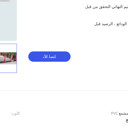
تسليم النهائي التحقق من قبل
t / t ، بطاقة الائتمان أو l / c (45٪ الودائع ، الرصيد قبل
ﺎﺘﺼﻟ ﺍﻶﻧ
اللون:
خ