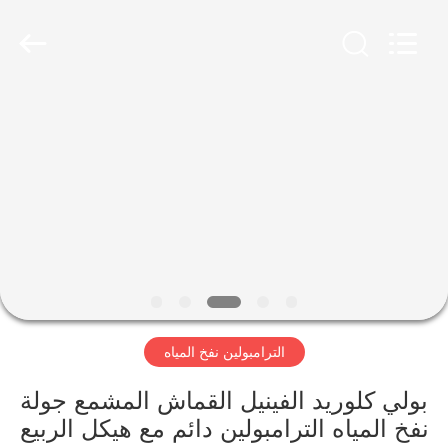
Guangzhou
Bouncia
Inflatables
Factory.
All
Rights
Reserved.
مسكن
منتجات
أشرطة
فيديو
معلومات
الترامبولين نفخ المياه
عنا
بولي كلوريد الفينيل القماش المشمع جولة
جولة
نفخ المياه الترامبولين دائم مع هيكل الربيع