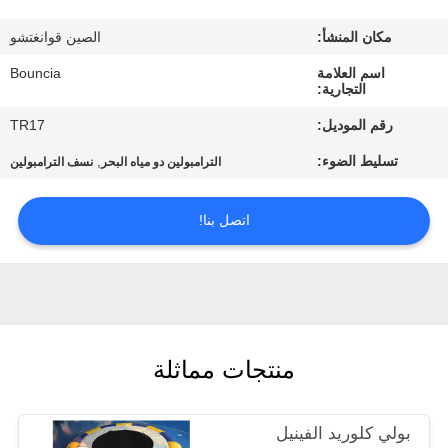
في
مكان المنشأ:
الصين قوانغتشو
المعمل
اسم العلامة
Bouncia
التجارية:
مراقبة
رقم الموديل:
TR17
الجودة
تسليط الضوء:
,
الترامبولين دو مياه البحر
نسف الترامبولين
اتصل
اتصل بنا!
بنا
اطلب
اقتباس
منتجات مماثلة
خريطة
بولي كلوريد الفينيل
الموقع