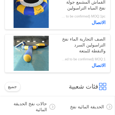
القماش المشمع جولة
نفخ المياه الترامبولين
PRIVACY
دائم مع هيكل الربيع
USD1100-1400/piece( price just for reference, detailed prices need to be confirmed) MOQ:1pc
POLICY
الاتصال
الصف التجارية الماء نفخ
الترامبولين السرد
والنقطة للمتعة
USD1300-1730/set( price just for reference, detailed prices need to be confirmed) MOQ:1 مجموعة
الاتصال
فئات شعبية
جميع
حالات نفخ الحديقة
الحديقة المائية نفخ
المائية