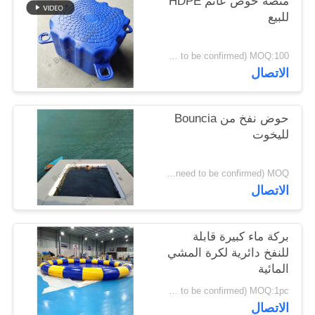
منصة حوض عائم HDPE
للبيع
PRIVACY
USD 22- 27/piece ( price just for reference, detailed prices need to be confirmed) MOQ:100 قطعة
POLICY
الاتصال
حوض نفخ من Bouncia
لليخوت
USD1476-1810/piece( price just for reference, detailed prices need to be confirmed) MOQ:حاسب شخصي 1
الاتصال
بركة ماء كبيرة قابلة
للنفخ دائرية لكرة المشي
المائية
USD960-1173/piece( price just for reference, detailed prices need to be confirmed) MOQ:1pc
الاتصال