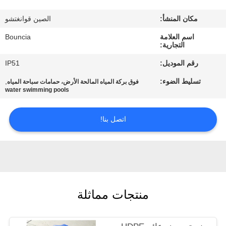
في
مكان المنشأ:
الصين قوانغتشو
المعمل
اسم العلامة
Bouncia
التجارية:
مراقبة
رقم الموديل:
IP51
الجودة
تسليط الضوء:
,
فوق بركة المياه المالحة الأرض، حمامات سباحة المياه
water swimming pools
اتصل
اتصل بنا!
بنا
اطلب
اقتباس
منتجات مماثلة
خريطة
الموقع