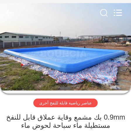
Guangzhou
Bouncia
Inflatables
Factory.
All
Rights
Reserved.
مسكن
منتجات
أشرطة
فيديو
معلومات
عناصر رياضية قابلة للنفخ أخرى
عنا
0.9mm بك مشمع وقاية عملاق قابل للنفخ
جولة
مستطيلة ماء سباحة لحوض ماء