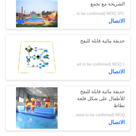
الشريحة مع تجمع
للاستخدام التجاري
USD 12000- 15000/set ( price just for reference, detailed prices need to be confirmed) MOQ:1PC
PRIVACY
7
الاتصال
POLICY
قارب مطاطي
حديقة مائية قابلة للنفخ
الطوافات
USD 26400- 32200/set ( price just for reference, detailed prices need to be confirmed) MOQ:1 جهاز الكمبيوتر
الاتصال
9
حديقة مائية قابلة للنفخ
للأطفال على شكل قلعة
قارب الموز نفخ
نطاط
USD 11600- 14200/piece ( price just for reference, detailed prices need to be confirmed) MOQ:حاسب شخصي 1
الاتصال