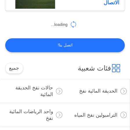
الاتصال
26
الألوان نفخ وقود
loading...
السفن
اتصل بنا!
فئات شعبية
جميع
6
المسار الجوي الجمباز
حالات نفخ الحديقة
الحديقة المائية نفخ
المائية
واحد الرياضات المائية
الترامبولين نفخ المياه
نفخ