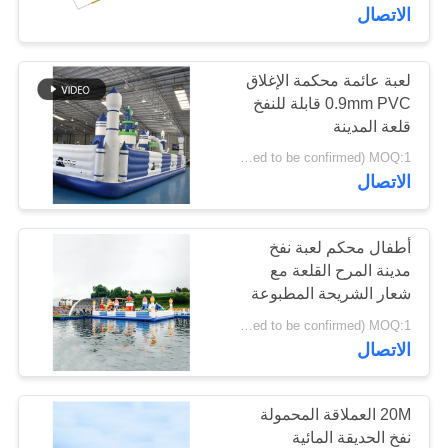
في
الاتصال
المعمل
لعبة عائمة محكمة الإغلاق
4
0.9mm PVC قابلة للنفخ
مراقبة
قلعة المدينة
الترامبولين نفخ المياه
الجودة
USD 11500- 14200/set ( price just for reference, detailed prices need to be confirmed) MOQ:1 مجموعة
الاتصال
اتصل
بنا
أطفال محكم لعبة نفخ
مدينة المرح القلعة مع
شعار الشريحة المطبوعة
135
اطلب
USD 10700- 13000/set ( price just for reference, detailed prices need to be confirmed) MOQ:1 مجموعة
واحد الرياضات المائية
اقتباس
الاتصال
نفخ
خريطة
20M العملاقة المحمولة
الموقع
نفخ الحديقة المائية