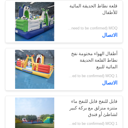
قلعة نطاط الحديقة المائية
للأطفال
24
USD 7000- 8600/piece ( price just for reference, detailed prices need to be confirmed) MOQ:حاسب شخصي 1
خيمة حدث قابل للنفخ
الاتصال
أطفال الهواء مختومة نفخ
نطاط القلعة الحديقة
المائية للبيع
11
USD 6700- 8200/set ( price just for reference, detailed prices need to be confirmed) MOQ:1 مجموعة
الاتصال
الساحة الألوان نفخ
قابل للنفخ قابل للنفخ ماء
متنزه منزلق مع بركة كبير
لشاطئ أو فندق
USD7200-8800/set( price just for reference, detailed prices need to be confirmed) MOQ:1 مجموعة