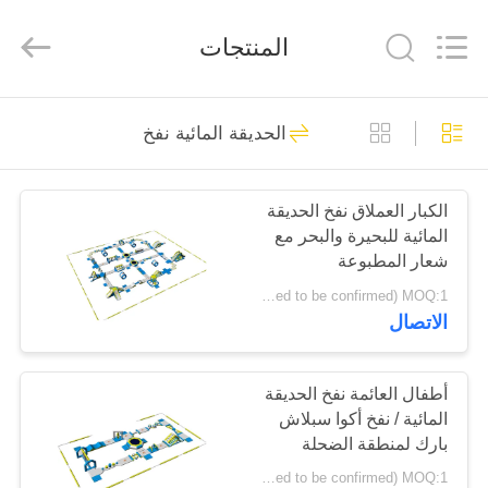
Guangzhou
Bouncia
Inflatables
المنتجات
Factory.
All
Rights
Reserved.
مسكن
21
الحديقة المائية نفخ
الحديقة المائية نفخ
منتجات
الكبار العملاق نفخ الحديقة
المائية للبحيرة والبحر مع
أشرطة
شعار المطبوعة
فيديو
USD 67600- 82600/set ( price just for reference, detailed prices need to be confirmed) MOQ:1 جهاز الكمبيوتر
الاتصال
58
معلومات
حالات نفخ الحديقة
عنا
أطفال العائمة نفخ الحديقة
المائية / نفخ أكوا سبلاش
المائية
بارك لمنطقة الضحلة
جولة
USD 18500- 23500/set ( price just for reference, detailed prices need to be confirmed) MOQ:1 قطعة