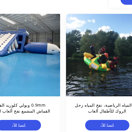
لمياه الرياضية، نفخ المياه زحل
0.9mm وبولي كلوريد ال
الروك للأطفال ألعاب
القماش المشمع نفخ ألعاب ا
المائية للبالغين
ﺎﺘﺼﻟ ﺍﻶﻧ
ﺎﺘﺼﻟ ﺍﻶﻧ