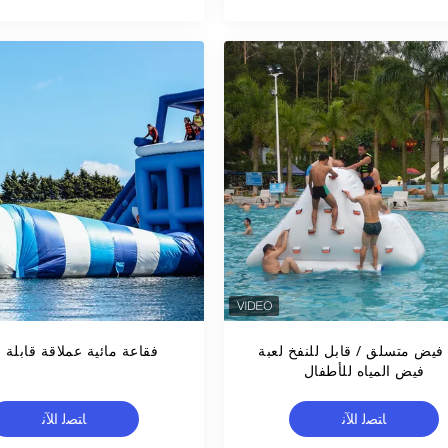
فيض متسلق / قابل للنفخ لعبة
فقاعة مائية عملاقة قابلة ل
فيض المياه للأطفال
ﺎﺘﺼﻟ ﺍﻶﻧ
ﺎﺘﺼﻟ ﺍﻶﻧ