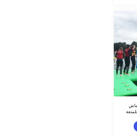
فخ القماش
لمتعة