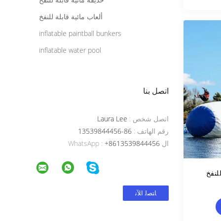
ألعاب مائية قابلة للنفخ
inflatable paintball bunkers
inflatable water pool
اتصل بنا
اتصل شخص :
Laura Lee
رقم الهاتف :
86-13539844456
ال WhatsApp :
+8613539844456
لنفخ