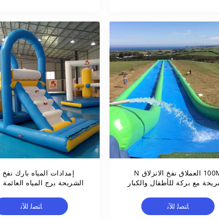
100M العملاق نفخ الانزلاق N
إمدادات المياه بارك نفخ أ
ريحة مع بركة للأطفال والكبار
الشريحة برج المياه العائمة ل
ﺎﺘﺼﻟ ﺍﻶﻧ
ﺎﺘﺼﻟ ﺍﻶﻧ