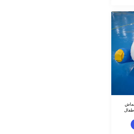
قماش
أطفال