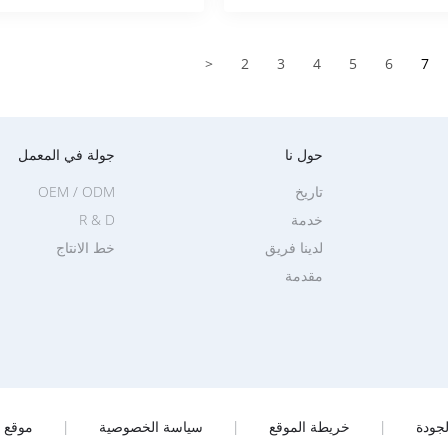
<
2
3
4
5
6
7
حول نا
جولة في المعمل
تاريخ
OEM / ODM
خدمة
R & D
لدينا فريق
خط الانتاج
مقدمة
جودة
|
خريطة الموقع
|
سياسة الخصوصية
|
موقع ا