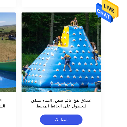
عملاق نفخ عائم فيض، المياه تسلق
للحصول على الحائط المحيط
الش
ﺎﺘﺼﻟ ﺍﻶﻧ