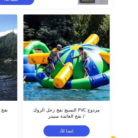
مزدوج PVC النسيج نفخ زحل الروك
نفخ ا
/ نفخ العائمة سبينر
ﺎﺘﺼﻟ ﺍﻶﻧ