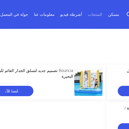
مسكن
المنتجات
أشرطة فيديو
معلومات عنا
جولة في المعمل
ل
Bouncia تصميم جديد لتسلق الجدار العائم لل
البحيرة
ﺎﺘﺼﻟ ﺍﻶﻧ
 /