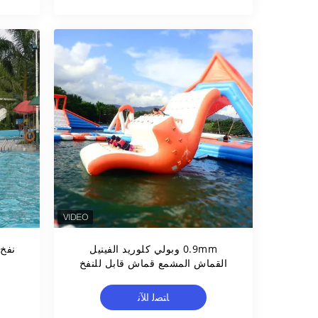
0.9mm وبولي كلوريد الفينيل
نفخ 
القماش المشمع قماش قابل للنفخ
المياه الرياضة، نفخ المياه الشرائح
ترنح
ﺎﺘﺼﻟ ﺍﻶﻧ