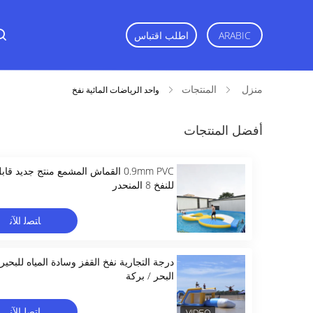
ARABIC
اطلب اقتباس
منزل
المنتجات
واحد الرياضات المائية نفخ
أفضل المنتجات
0.9mm PVC القماش المشمع منتج جديد قاب
للنفخ 8 المنحدر
ﺎﺘﺼﻟ ﺍﻶﻧ
درجة التجارية نفخ القفز وسادة المياه للبحيرة
البحر / بركة
ﺎﺘﺼﻟ ﺍﻶﻧ