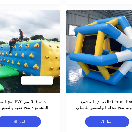
0.9mm PVC القماش المشمع
دائم 0.9 مم PVC ن
ونة نفخ عجلة الهامستر للألعاب
المشمع / نفخ عقبة بالطبع ل
المائية
ﺎﺘﺼﻟ ﺍﻶﻧ
ﺎﺘﺼﻟ ﺍﻶﻧ