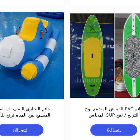
دائم PVC القماش المشمع لوح
دائم التجاري الصف بك ال
التزلج / نفخ SUP المجلس
المشمع نفخ المياه ترنح لل
للرياضات المائية
ﺎﺘﺼﻟ ﺍﻶﻧ
ﺎﺘﺼﻟ ﺍﻶﻧ