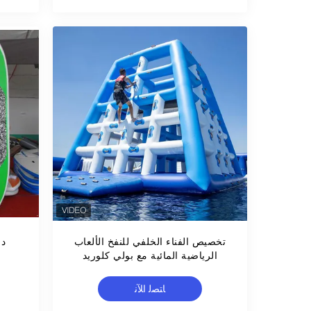
تخصيص الفناء الخلفي للنفخ الألعاب
الرياضية المائية مع بولي كلوريد
الفينيل القماش المشمع
ﺎﺘﺼﻟ ﺍﻶﻧ