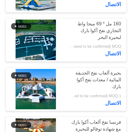
في
الاتصال
المعمل
160 مل * 69 ميجا واط
التجاري نفخ أكوا بارك
مراقبة
لبحيرة البحر
الجودة
Kid park: USD16900-21000/set; Adult Park: USD122000-150000/set( price just for reference, detailed prices need to be confirmed) MOQ:حاسب شخصي 1
الاتصال
اتصل
بنا
بحيرة ألعاب نفخ الحديقة
المائية / معدات نفخ أكوا
بارك
اطلب
USD 25400- 32000/set ( price just for reference, detailed prices need to be confirmed) MOQ:1 مجموعة أو أجزاء من حديقة كاملة
اقتباس
الاتصال
خريطة
فرنسا نفخ ألعاب أكوا بارك
الموقع
مع شهادة توفالو للبحيرة