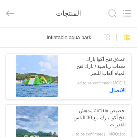
Guangzhou
Bouncia
Inflatables
المنتجات
Factory.
All
Rights
Reserved.
مسكن
inflatable aqua park
منتجات
عملاق نفخ أكوا بارك
معدات رياضية / بارك نفخ
أشرطة
المياه ألعاب للبحر
فيديو
USD 83000- 101000/set ( price just for reference, detailed prices need to be confirmed) MOQ:1 مجموعة أو أجزاء من حديقة كاملة
الاتصال
معلومات
عنا
تخصيص auti uv مدهش
نفخ أكوا بارك مع 30 الناس
القدرات
جولة
USD12500 - USD15400 /set( price just for reference, detailed prices need to be confirmed） MOQ:1pc