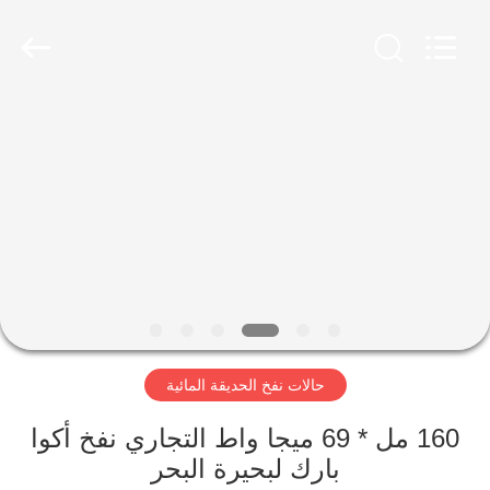
Guangzhou
Bouncia
Inflatables
Factory.
All
Rights
Reserved.
مسكن
منتجات
أشرطة
فيديو
معلومات
حالات نفخ الحديقة المائية
عنا
160 مل * 69 ميجا واط التجاري نفخ أكوا
جولة
بارك لبحيرة البحر