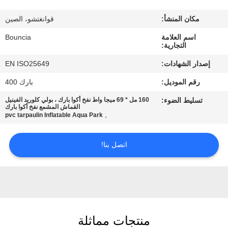
في
مكان المنشأ:
قوانغتشو، الصين
المعمل
اسم العلامة
Bouncia
التجارية:
مراقبة
إصدار الشهادات:
EN ISO25649
الجودة
رقم الموديل:
بارك 400
تسليط الضوء:
160 مل * 69 ميجا واط نفخ أكوا بارك ، بولي كلوريد الفينيل
اتصل
القماش المشمع نفخ أكوا بارك
,
pvc tarpaulin Inflatable Aqua Park
بنا
اتصل بنا!
اطلب
اقتباس
خريطة
منتجات مماثلة
الموقع