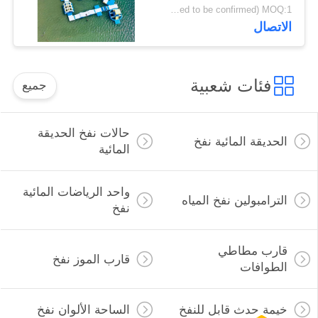
العائمة 100 شخص
USD 27000- 33000/set ( price just for reference, detailed prices need to be confirmed) MOQ:1 مجموعة أو أجزاء من حديقة كاملة
القدرات
الاتصال
فئات شعبية
جميع
حالات نفخ الحديقة
الحديقة المائية نفخ
المائية
واحد الرياضات المائية
الترامبولين نفخ المياه
نفخ
قارب مطاطي
قارب الموز نفخ
الطوافات
خيمة حدث قابل للنفخ
الساحة الألوان نفخ