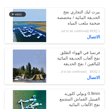
بيرث ليك التجاري نفخ
PRIVACY
الحديقة المائية / مخصصة
POLICY
ضخمة ملعب المياه
العائمة
USD 95500- 117000/set ( price just for reference, detailed prices need to be confirmed) MOQ:1 مجموعة أو أجزاء من حديقة كاملة
الاتصال
فرنسا في الهواء الطلق
نفخ ألعاب الحديقة المائية
للبالغين / نفخ الحديقة
المائية المعدات
USD40600 - USD50000 /set ( price just for reference, detailed prices need to be confirmed） MOQ:1 مجموعة أو أجزاء من حديقة كاملة
الاتصال
0.9mm وبولي كلوريد
الفينيل القماش المشمع
نفخ الألعاب المائية